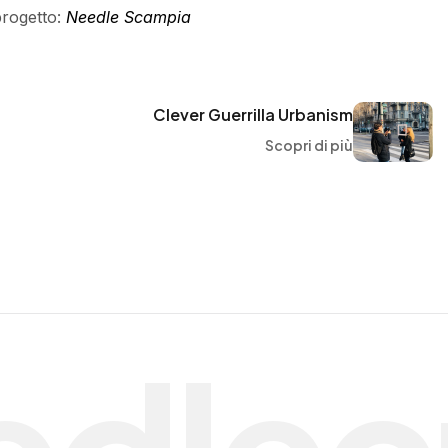
progetto:
Needle Scampia
Clever Guerrilla Urbanism
Scopri di più