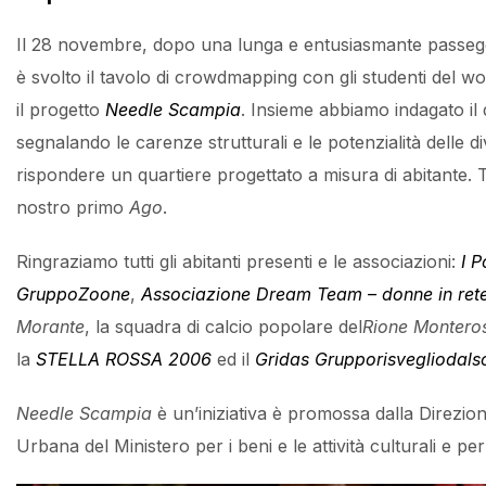
Il 28 novembre, dopo una lunga e entusiasmante passeggia
è svolto il tavolo di crowdmapping con gli studenti del wo
il progetto
Needle Scampia
. Insieme abbiamo indagato il 
segnalando le carenze strutturali e le potenzialità delle di
rispondere un quartiere progettato a misura di abitante. T
nostro primo
Ago
.
Ringraziamo tutti gli abitanti presenti e le associazioni:
I P
GruppoZoone
,
Associazione Dream Team – donne in ret
Morante
, la squadra di calcio popolare del
Rione Montero
la
STELLA ROSSA 2006
ed il
Gridas Grupporisvegliodal
Needle Scampia
è un’iniziativa è promossa dalla Direzi
Urbana del Ministero per i beni e le attività culturali e per