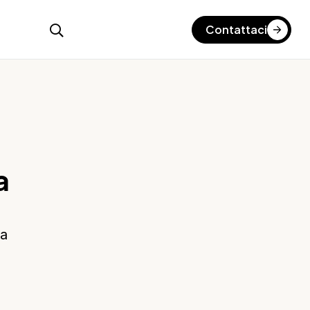
Contattaci
a
a