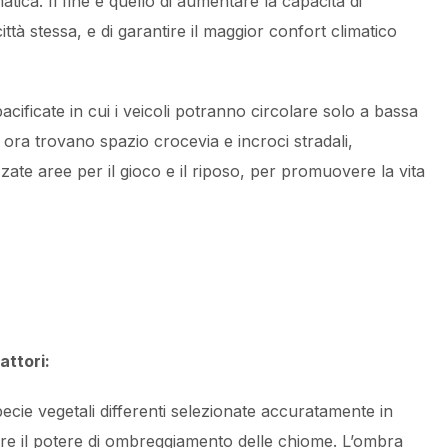
matica. Il fine è quello di aumentare la capacità di
ittà stessa, e di garantire il maggior confort climatico
acificate in cui i veicoli potranno circolare solo a bassa
e ora trovano spazio crocevia e incroci stradali,
te aree per il gioco e il riposo, per promuovere la vita
attori:
ecie vegetali differenti selezionate accuratamente in
are il potere di ombreggiamento delle chiome. L’ombra