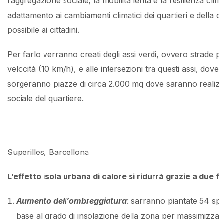
l’aggregazione sociale, la mobilità lenta e la resilienza cli
adattamento ai cambiamenti climatici dei quartieri e della c
possibile ai cittadini.
Per farlo verranno creati degli assi verdi, ovvero strade p
velocità (10 km/h), e alle intersezioni tra questi assi, dov
sorgeranno piazze di circa 2.000 mq dove saranno realizza
sociale del quartiere.
Superilles, Barcellona
L’effetto isola urbana di calore si ridurrà grazie a due f
Aumento dell’ombreggiatura
: sarranno piantate 54 sp
base al grado di insolazione della zona per massimizz